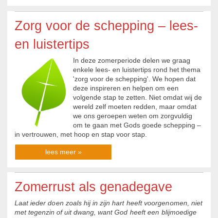
Zorg voor de schepping – lees-
en luistertips
In deze zomerperiode delen we graag
enkele lees- en luistertips rond het thema
'zorg voor de schepping'. We hopen dat
deze inspireren en helpen om een
volgende stap te zetten. Niet omdat wij de
wereld zelf moeten redden, maar omdat
we ons geroepen weten om zorgvuldig
om te gaan met Gods goede schepping –
in vertrouwen, met hoop en stap voor stap.
lees meer »
Zomerrust als genadegave
La
at i
eder
doen
zoals
h
ij i
n
z
ij
n
har
t
hee
ft
voorgeno
m
en,
n
i
e
t
met tegenzin
of
u
it
dwang,
want
God
hee
ft
een
b
lijm
oed
i
ge