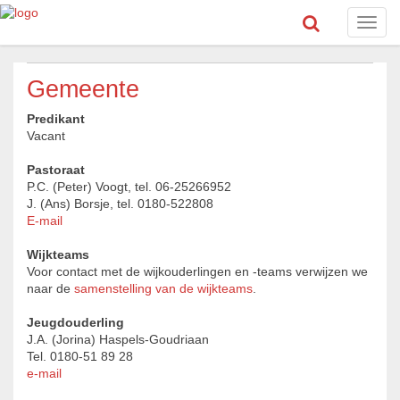
Toggl
navig
Gemeente
Predikant
Vacant
Pastoraat
P.C. (Peter) Voogt, tel. 06-25266952
J. (Ans) Borsje, tel. 0180-522808
E-mail
Wijkteams
Voor contact met de wijkouderlingen en -teams verwijzen we
naar de
samenstelling van de wijkteams
.
Jeugdouderling
J.A. (Jorina) Haspels-Goudriaan
Tel. 0180-51 89 28
e-mail