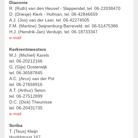
Diaconie
R. (Ruth) van den Heuvel - Slappendel, tel. 06-22038470
D. (Driesje) Klerk - Hofman, tel. 06-42846659
A.J. (Jos) van der Leer, tel. 06-42274505
F.M. (Martine) Swijnenburg-Barreveld, tel. 06-51475386
H.J. (Hendrik-Jan) Verduijn, tel. 06-18733347
e-mail
Kerkrentmeesters
M.J. (Michiel) Karels
tel. 06-20212166
G. (Gijs) Oosterwijk
tel. 06-36587845
A.C. (Arco) van der Pol
tel. 06-27658916
A.T. (Arthur) Seton
tel. 06-27512899
D.C. (Dick) Theunisse
tel. 06-20431735
e-mail
Scriba
T. (Teus) Kleijn
Hoofdstraat 167