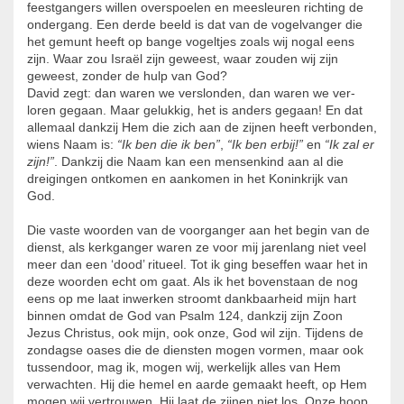
feestgangers willen overspoelen en meesleuren richting de
ondergang. Een derde beeld is dat van de vogelvanger die
het gemunt heeft op bange vogel­tjes zoals wij nogal eens
zijn. Waar zou Israël zijn geweest, waar zouden wij zijn
geweest, zonder de hulp van God?
David zegt: dan waren we verslonden, dan waren we ver­
loren gegaan. Maar gelukkig, het is anders gegaan! En dat
allemaal dankzij Hem die zich aan de zijnen heeft verbon­den,
wiens Naam is:
“Ik ben die ik ben”
,
“Ik ben erbij!”
en
“Ik zal er
zijn!”
. Dankzij die Naam kan een mensenkind aan al die
dreigingen ontkomen en aankomen in het Koninkrijk van
God.
Die vaste woorden van de voorganger aan het begin van de
dienst, als kerkganger waren ze voor mij jarenlang niet veel
meer dan een ‘dood’ ritueel. Tot ik ging beseffen waar het in
deze woorden echt om gaat. Als ik het bovenstaan­ de nog
eens op me laat inwerken stroomt dankbaarheid mijn hart
binnen omdat de God van Psalm 124, dankzij zijn Zoon
Jezus Christus, ook mijn, ook onze, God wil zijn. Tijdens de
zondagse oases die de diensten mogen vormen, maar ook
tussendoor, mag ik, mogen wij, wer­kelijk alles van Hem
verwachten. Hij die hemel en aarde gemaakt heeft, op Hem
mogen wij vertrouwen. Hij laat de zijnen niet los. Onze hoop