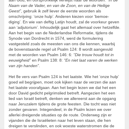
aan God, en oorspronkelijk verwijst naar de woorden:
“In de
Naam van de Vader, en van de Zoon, en van de Heilige
Geest”
, gebruik ik zelf liever de eerste woorden als
omschrijving: ‘onze hulp’. Anderen kiezen voor ‘bemoe­
diging’. En wie van deftig Latijn houdt, zal de voorkeur geven
aan ‘adjutorium’. Inhoudelijk gaat het allemaal over hetzelfde.
Aan het begin van de Nederlandse Reformatie, tijdens de
Synode van Dordrecht in 1574, werd de formu­lering
vastgesteld zoals de meesten van ons die kennen, waarbij
de bovenstaande regel uit Psalm 124: 8 wordt aangevuld
met de woorden van Psalm 146: 6:
“Die trouw houdt tot in
eeuwigheid”
en Psalm 138: 8:
“En niet laat varen de werken
van zijn handen”
.
Het 8e vers van Psalm 124 is het laatste. Wie het ‘onze hulp’
goed wil begrijpen, moet ook kijken naar de verzen die aan
het laatste voorafgaan. Aan het begin lezen we dat het een
door David gedicht pelgrimslied betreft. Aange­zien het een
lied van Israël betreft, denken we allereerst aan de opgang
naar Jeruzalem tijdens de grote feesten. Die tocht was niet
zonder gevaren. Integendeel, in de Psalm lezen we over
allerlei dreigende situaties op de route. Onderweg zijn er
vijanden die de Israëlieten naar het leven staan, die hen
dreigen te verslinden, en ook woeste waterstromen die de