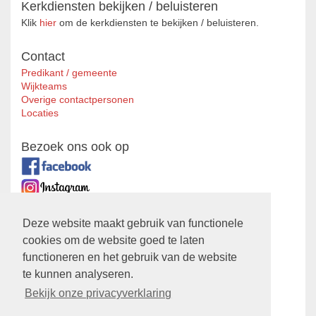
Kerkdiensten bekijken / beluisteren
Klik
hier
om de kerkdiensten te bekijken / beluisteren.
Contact
Predikant / gemeente
Wijkteams
Overige contactpersonen
Locaties
Bezoek ons ook op
Zustergemeente
Deze website maakt gebruik van functionele
cookies om de website goed te laten
Ontmoetingskerk
functioneren en het gebruik van de website
Privacyverklaring
te kunnen analyseren.
Bekijk hier onze
Privacyverklaring
Bekijk onze privacyverklaring