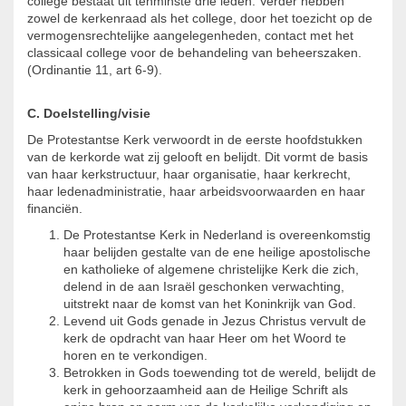
college bestaat uit tenminste drie leden. Verder hebben
zowel de kerkenraad als het college, door het toezicht op de
vermogensrechtelijke aangelegenheden, contact met het
classicaal college voor de behandeling van beheerszaken.
(Ordinantie 11, art 6-9).
C. Doelstelling/visie
De Protestantse Kerk verwoordt in de eerste hoofdstukken
van de kerkorde wat zij gelooft en belijdt. Dit vormt de basis
van haar kerkstructuur, haar organisatie, haar kerkrecht,
haar ledenadministratie, haar arbeidsvoorwaarden en haar
financiën.
De Protestantse Kerk in Nederland is overeenkomstig
haar belijden gestalte van de ene heilige apostolische
en katholieke of algemene christelijke Kerk die zich,
delend in de aan Israël geschonken verwachting,
uitstrekt naar de komst van het Koninkrijk van God.
Levend uit Gods genade in Jezus Christus vervult de
kerk de opdracht van haar Heer om het Woord te
horen en te verkondigen.
Betrokken in Gods toewending tot de wereld, belijdt de
kerk in gehoorzaamheid aan de Heilige Schrift als