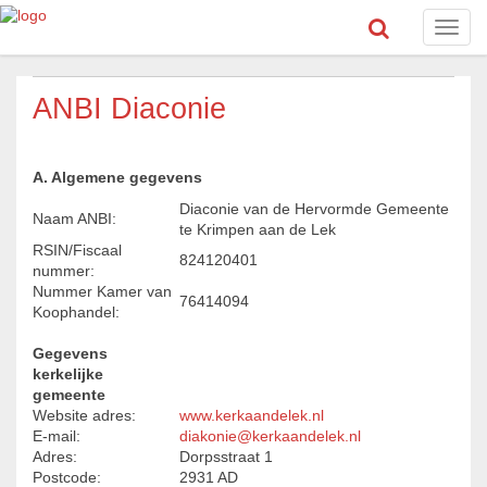
Toggl
navig
ANBI Diaconie
A. Algemene gegevens
Diaconie van de Hervormde Gemeente
Naam ANBI:
te Krimpen aan de Lek
RSIN/Fiscaal
824120401
nummer:
Nummer Kamer van
76414094
Koophandel:
Gegevens
kerkelijke
gemeente
Website adres:
www.kerkaandelek.nl
E-mail:
diakonie@kerkaandelek.nl
Adres:
Dorpsstraat 1
Postcode:
2931 AD