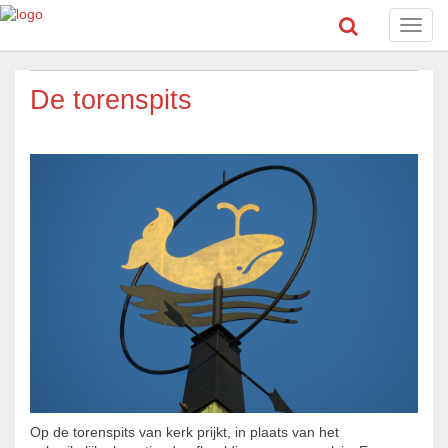
Toggl
navig
De torenspits
Op de torenspits van kerk prijkt, in plaats van het