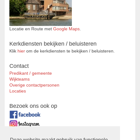
Locatie en Route met
Google Maps
.
Kerkdiensten bekijken / beluisteren
Klik
hier
om de kerkdiensten te bekijken / beluisteren.
Contact
Predikant / gemeente
Wijkteams
Overige contactpersonen
Locaties
Bezoek ons ook op
Deze website maakt gebruik van functionele