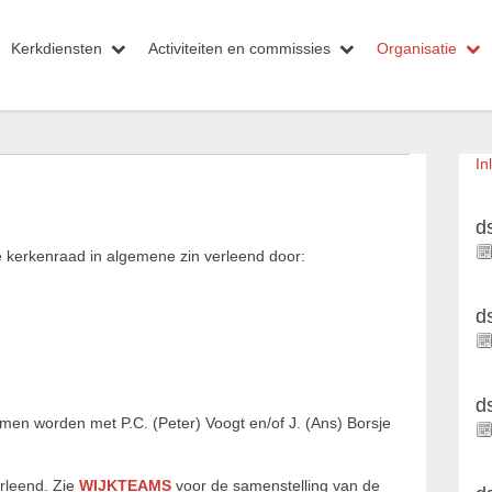
Kerkdiensten
Activiteiten en commissies
Organisatie
In
d
 kerkenraad in algemene zin verleend door:
d
d
men worden met P.C. (Peter) Voogt en/of J. (Ans) Borsje
rleend. Zie
WIJKTEAMS
voor de samenstelling van de