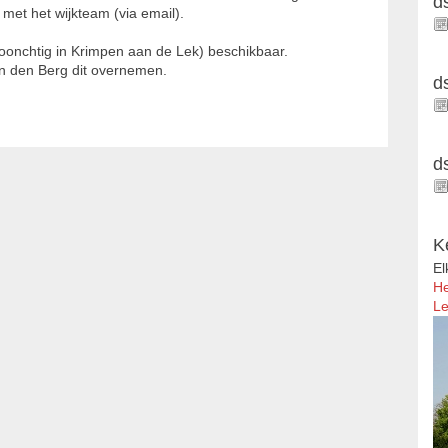
d
 met het wijkteam (via email).
oonchtig in Krimpen aan de Lek) beschikbaar.
an den Berg dit overnemen.
d
d
K
El
He
Le