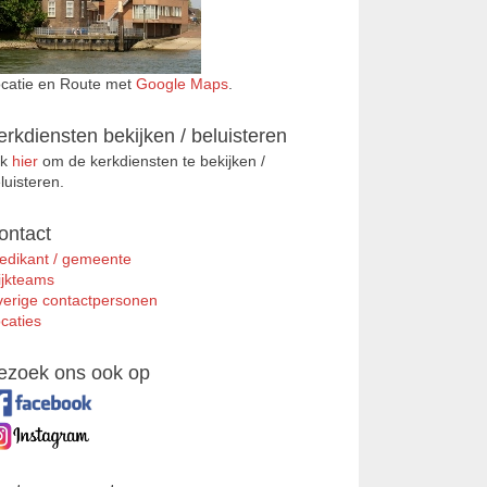
catie en Route met
Google Maps
.
erkdiensten bekijken / beluisteren
ik
hier
om de kerkdiensten te bekijken /
luisteren.
ontact
edikant / gemeente
jkteams
erige contactpersonen
caties
ezoek ons ook op