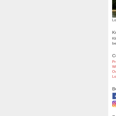
Lo
K
Kl
be
C
Pr
Wi
Ov
Lo
B