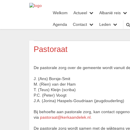
Welkom
Actueel
Albanië reis
Agenda
Contact
Leden
Pastoraat
De pastorale zorg over de gemeente wordt vanuit de
J. (Ans) Borsje-Smit
M. (Rien) van der Ham
T. (Teus) Kleijn (scriba)
P.C. (Peter) Voogt
J.A. (Jorina) Haspels-Goudriaan (jeugdouderling)
Bij behoefte aan pastorale zorg, kan contact opgeno
via
pastoraat@kerkaandelek.nl
.
De pastorale zorg wordt samen met de wijkteams ve