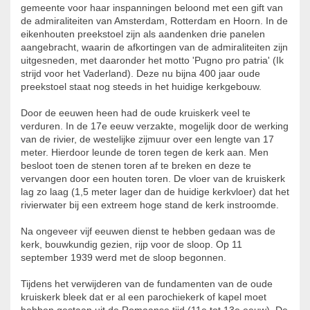
gemeente voor haar inspanningen beloond met een gift van
de admiraliteiten van Amsterdam, Rotterdam en Hoorn. In de
eikenhouten preekstoel zijn als aandenken drie panelen
aangebracht, waarin de afkortingen van de admiraliteiten zijn
uitgesneden, met daaronder het motto 'Pugno pro patria' (Ik
strijd voor het Vaderland). Deze nu bijna 400 jaar oude
preekstoel staat nog steeds in het huidige kerkgebouw.
Door de eeuwen heen had de oude kruiskerk veel te
verduren. In de 17e eeuw verzakte, mogelijk door de werking
van de rivier, de westelijke zijmuur over een lengte van 17
meter. Hierdoor leunde de toren tegen de kerk aan. Men
besloot toen de stenen toren af te breken en deze te
vervangen door een houten toren. De vloer van de kruiskerk
lag zo laag (1,5 meter lager dan de huidige kerkvloer) dat het
rivierwater bij een extreem hoge stand de kerk instroomde.
Na ongeveer vijf eeuwen dienst te hebben gedaan was de
kerk, bouwkundig gezien, rijp voor de sloop. Op 11
september 1939 werd met de sloop begonnen.
Tijdens het verwijderen van de fundamenten van de oude
kruiskerk bleek dat er al een parochiekerk of kapel moet