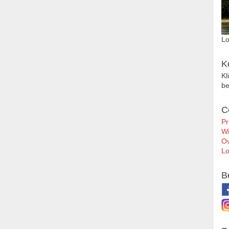
Lo
K
Kl
be
C
Pr
Wi
Ov
Lo
B