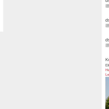
d
d
d
K
El
He
Le