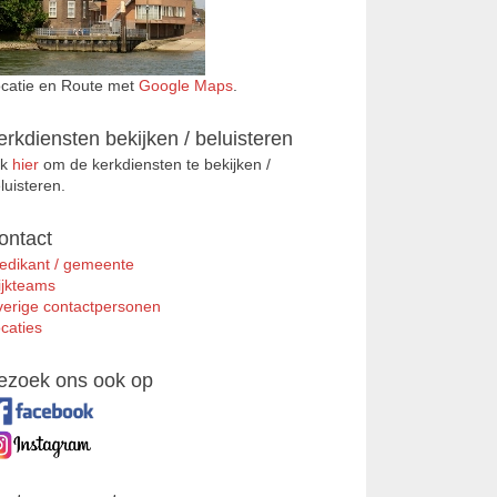
catie en Route met
Google Maps
.
erkdiensten bekijken / beluisteren
ik
hier
om de kerkdiensten te bekijken /
luisteren.
ontact
edikant / gemeente
jkteams
erige contactpersonen
caties
ezoek ons ook op