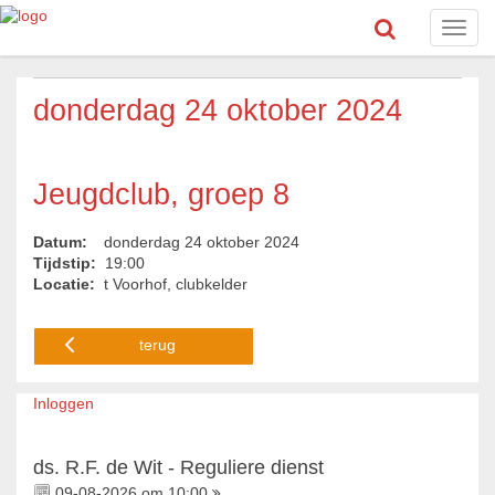
Toggl
navig
donderdag 24 oktober 2024
Jeugdclub, groep 8
Datum:
donderdag 24 oktober 2024
Tijdstip:
19:00
Locatie:
t Voorhof, clubkelder
terug
Inloggen
ds. R.F. de Wit - Reguliere dienst
09-08-2026 om 10:00