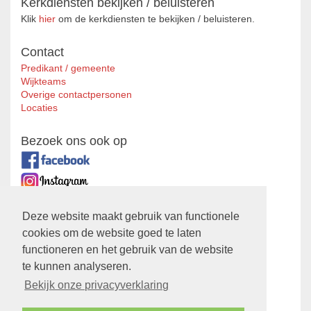
Kerkdiensten bekijken / beluisteren
Klik
hier
om de kerkdiensten te bekijken / beluisteren.
Contact
Predikant / gemeente
Wijkteams
Overige contactpersonen
Locaties
Bezoek ons ook op
Zustergemeente
Deze website maakt gebruik van functionele
cookies om de website goed te laten
Ontmoetingskerk
functioneren en het gebruik van de website
Privacyverklaring
te kunnen analyseren.
Bekijk hier onze
Privacyverklaring
Bekijk onze privacyverklaring