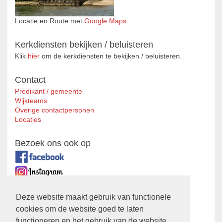
Locatie en Route met
Google Maps
.
Kerkdiensten bekijken / beluisteren
Klik
hier
om de kerkdiensten te bekijken / beluisteren.
Contact
Predikant / gemeente
Wijkteams
Overige contactpersonen
Locaties
Bezoek ons ook op
Zustergemeente
Deze website maakt gebruik van functionele
cookies om de website goed te laten
Ontmoetingskerk
functioneren en het gebruik van de website