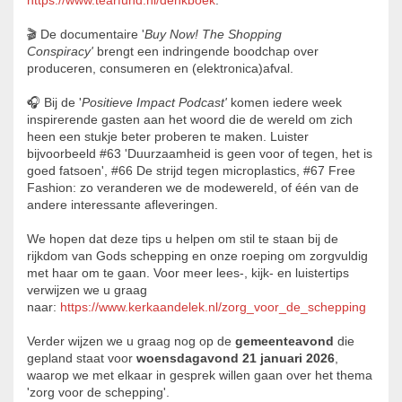
https://www.tearfund.nl/denkboek
.
🎬 De documentaire '
Buy Now! The Shopping
Conspiracy'
brengt een indringende boodchap over
produceren, consumeren en (elektronica)afval.
🎧 Bij de '
Positieve Impact Podcast'
komen iedere week
inspirerende gasten aan het woord die de wereld om zich
heen een stukje beter proberen te maken. Luister
bijvoorbeeld #63 'Duurzaamheid is geen voor of tegen, het is
goed fatsoen', #66 De strijd tegen microplastics, #67 Free
Fashion: zo veranderen we de modewereld, of één van de
andere interessante afleveringen.
We hopen dat deze tips u helpen om stil te staan bij de
rijkdom van Gods schepping en onze roeping om zorgvuldig
met haar om te gaan. Voor meer lees-, kijk- en luistertips
verwijzen we u graag
naar:
https://www.kerkaandelek.nl/zorg_voor_de_schepping
Verder wijzen we u graag nog op de
gemeenteavond
die
gepland staat voor
woensdagavond 21 januari 2026
,
waarop we met elkaar in gesprek willen gaan over het thema
'zorg voor de schepping'.