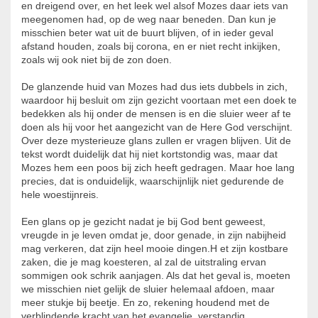
en dreigend over, en het leek wel alsof Mozes daar iets van
meegenomen had, op de weg naar beneden. Dan kun je
misschien beter wat uit de buurt blijven, of in ieder geval
afstand houden, zoals bij corona, en er niet recht inkijken,
zoals wij ook niet bij de zon doen.
De glanzende huid van Mozes had dus iets dubbels in zich,
waardoor hij besluit om zijn gezicht voortaan met een doek te
bedekken als hij onder de mensen is en die sluier weer af te
doen als hij voor het aangezicht van de Here God verschijnt.
Over deze mysterieuze glans zullen er vragen blijven. Uit de
tekst wordt duidelijk dat hij niet kortstondig was, maar dat
Mozes hem een poos bij zich heeft gedragen. Maar hoe lang
precies, dat is onduidelijk, waarschijnlijk niet gedurende de
hele woestijnreis.
Een glans op je gezicht nadat je bij God bent geweest,
vreugde in je leven omdat je, door genade, in zijn nabijheid
mag verkeren, dat zijn heel mooie dingen.H et zijn kostbare
zaken, die je mag koesteren, al zal de uitstraling ervan
sommigen ook schrik aanjagen. Als dat het geval is, moeten
we misschien niet gelijk de sluier helemaal afdoen, maar
meer stukje bij beetje. En zo, rekening houdend met de
verblindende kracht van het evangelie, verstandig