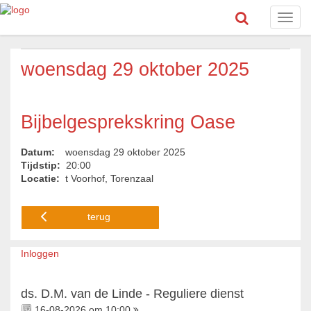
Toggl
navig
woensdag 29 oktober 2025
Bijbelgesprekskring Oase
Datum:
woensdag 29 oktober 2025
Tijdstip:
20:00
Locatie:
t Voorhof, Torenzaal
terug
Inloggen
ds. D.M. van de Linde - Reguliere dienst
16-08-2026 om 10:00