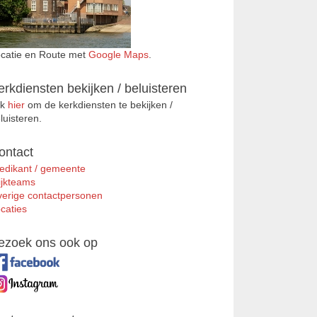
catie en Route met
Google Maps
.
erkdiensten bekijken / beluisteren
ik
hier
om de kerkdiensten te bekijken /
luisteren.
ontact
edikant / gemeente
jkteams
erige contactpersonen
caties
ezoek ons ook op