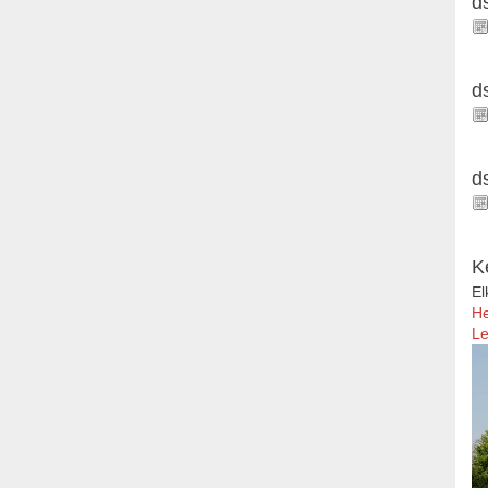
d
d
d
K
El
He
Le