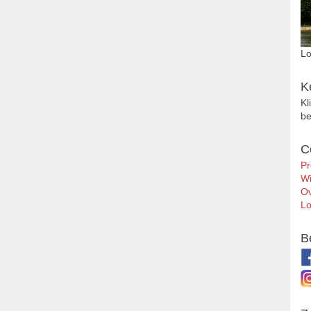
Lo
K
Kl
be
C
Pr
Wi
Ov
Lo
B