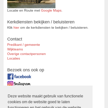
Locatie en Route met
Google Maps
.
Kerkdiensten bekijken / beluisteren
Klik
hier
om de kerkdiensten te bekijken / beluisteren.
Contact
Predikant / gemeente
Wijkteams
Overige contactpersonen
Locaties
Bezoek ons ook op
Zustergemeente
Deze website maakt gebruik van functionele
cookies om de website goed te laten
Ontmoetingskerk
functioneren en het gebruik van de website