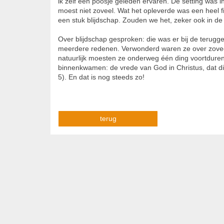
ik zelf een poosje geleden ervaren. De setting was 
moest niet zoveel. Wat het opleverde was een heel f
een stuk blijdschap. Zouden we het, zeker ook in d
Over blijdschap gesproken: die was er bij de terugg
meerdere redenen. Verwonderd waren ze over zovee
natuurlijk moesten ze onderweg één ding voortdure
binnenkwamen: de vrede van God in Christus, dat di
5). En dat is nog steeds zo!
terug