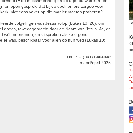
informeel (= de huiskamertafel) en de agenda was kort: er
ijn en open gesprek, dat bij de deelnemers zorgde voor
e kerk, niet eens vaker op die manier moeten proberen?
Lo
ekeerde volgelingen van Jezus volop (Lukas 10: 20), om
l goeds, teweeggebracht door de Naam van Jezus. Ja, en
nd wél meenemen, en uitspreken als ze ergens
K
e er was, beschikbaar voor allen op hun weg (Lukas 10:
Kl
be
Ds. B.F. (Bas) Bakelaar
maart/april 2025
C
Pr
Wi
Ov
Lo
B