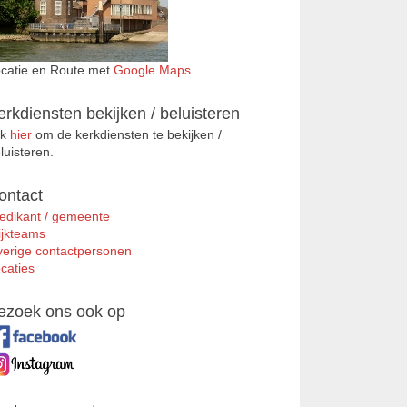
catie en Route met
Google Maps
.
erkdiensten bekijken / beluisteren
ik
hier
om de kerkdiensten te bekijken /
luisteren.
ontact
edikant / gemeente
jkteams
erige contactpersonen
caties
ezoek ons ook op