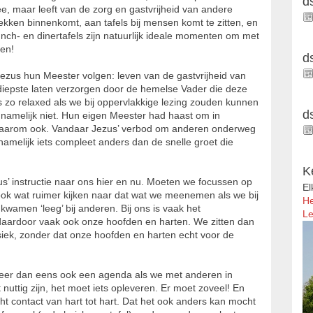
d
ee, maar leeft van de zorg en gastvrijheid van andere
ekken binnenkomt, aan tafels bij mensen komt te zitten, en
lunch- en dinertafels zijn natuurlijk ideale momenten om met
len!
d
ezus hun Meester volgen: leven van de gastvrijheid van
diepste laten verzorgen door de hemelse Vader die deze
 zo relaxed als we bij oppervlakkige lezing zouden kunnen
d
 namelijk niet. Hun eigen Meester had haast om in
 daarom ook. Vandaar Jezus’ verbod om anderen onderweg
namelijk iets compleet anders dan de snelle groet die
K
us’ instructie naar ons hier en nu. Moeten we focussen op
El
ok wat ruimer kijken naar dat wat we meenemen als we bij
He
wamen ‘leeg’ bij anderen. Bij ons is vaak het
Le
daardoor vaak ook onze hoofden en harten. We zitten dan
ysiek, zonder dat onze hoofden en harten echt voor de
meer dan eens ook een agenda als we met anderen in
uttig zijn, het moet iets opleveren. Er moet zoveel! En
ht contact van hart tot hart. Dat het ook anders kan mocht