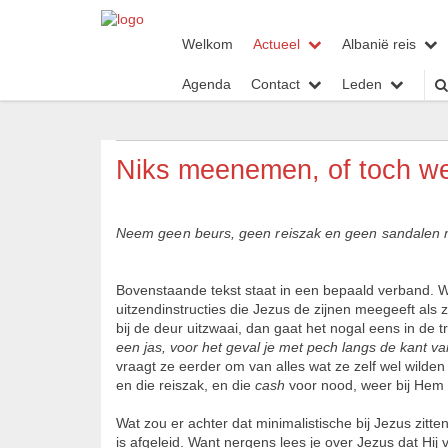
Welkom
Actueel
Albanië reis
Agenda
Contact
Leden
Niks meenemen, of toch w
Neem geen beurs, geen reiszak en geen sandalen 
Bovenstaande tekst staat in een bepaald verband.
uitzendinstructies die Jezus de zijnen meegeeft als z
bij de deur uitzwaai, dan gaat het nogal eens in de t
een jas, voor het geval je met pech langs de kant v
vraagt ze eerder om van alles wat ze zelf wel wilde
en die reiszak, en die
cash
voor nood, weer bij Hem i
Wat zou er achter dat minimalistische bij Jezus zitt
is afgeleid. Want nergens lees je over Jezus dat Hij