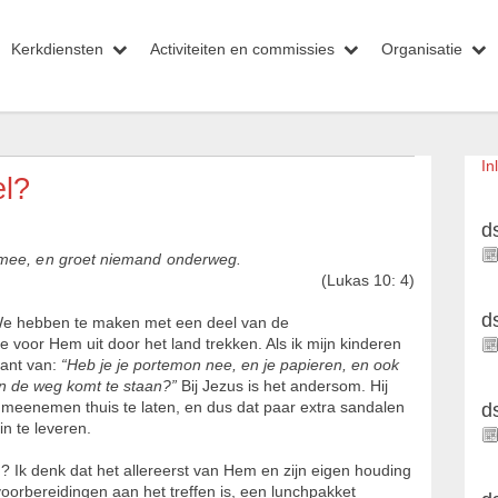
Kerkdiensten
Activiteiten en commissies
Organisatie
In
el?
d
mee, en groet niemand onderweg.
(Lukas 10: 4)
d
 We hebben te maken met een deel van de
e voor Hem uit door het land trekken. Als ik mijn kinderen
rant van:
“Heb je je portemon­ nee, en je papieren, en ook
an de weg komt te staan?”
Bij Jezus is het andersom. Hij
n meenemen thuis te laten, en dus dat paar extra sandalen
d
n te leveren.
en? Ik denk dat het allereerst van Hem en zijn eigen houding
 voorbereidingen aan het treffen is, een lunchpakket