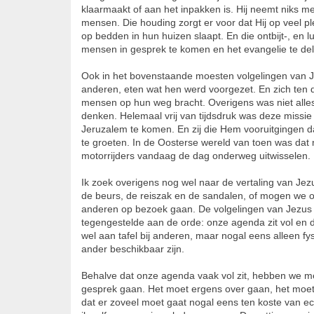
klaarmaakt of aan het inpakken is. Hij neemt niks m
mensen. Die houding zorgt er voor dat Hij op veel pl
op bedden in hun huizen slaapt. En die ontbijt-, en 
mensen in gesprek te komen en het evangelie te de
Ook in het bovenstaande moesten volgelingen van J
anderen, eten wat hen werd voorgezet. En zich ten 
mensen op hun weg bracht. Overigens was niet alles
denken. Helemaal vrij van tijdsdruk was deze missie
Jeruzalem te komen. En zij die Hem vooruitgingen
te groeten. In de Oosterse wereld van toen was dat 
motorrijders vandaag de dag onderweg uitwisselen.
Ik zoek overigens nog wel naar de vertaling van Jez
de beurs, de reiszak en de sandalen, of mogen we o
anderen op bezoek gaan. De volgelingen van Jezus k
tegengestelde aan de orde: onze agenda zit vol en 
wel aan tafel bij anderen, maar nogal eens alleen f
ander beschikbaar zijn.
Behalve dat onze agenda vaak vol zit, hebben we 
gesprek gaan. Het moet ergens over gaan, het moet n
dat er zoveel moet gaat nogal eens ten koste van ec