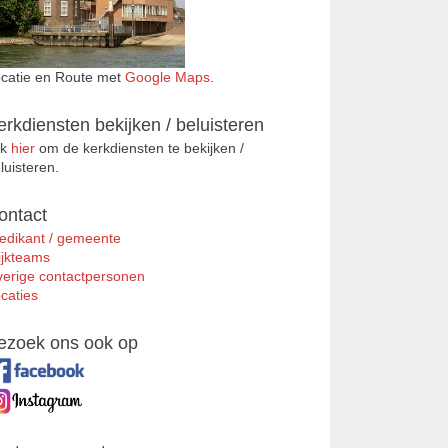
catie en Route met
Google Maps
.
erkdiensten bekijken / beluisteren
ik
hier
om de kerkdiensten te bekijken /
luisteren.
ontact
edikant / gemeente
jkteams
erige contactpersonen
caties
ezoek ons ook op