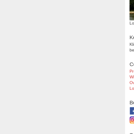
Lo
K
Kl
be
C
Pr
Wi
Ov
Lo
B