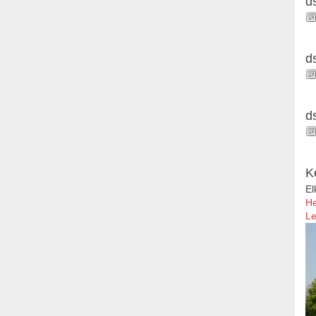
d
d
d
K
El
He
Le