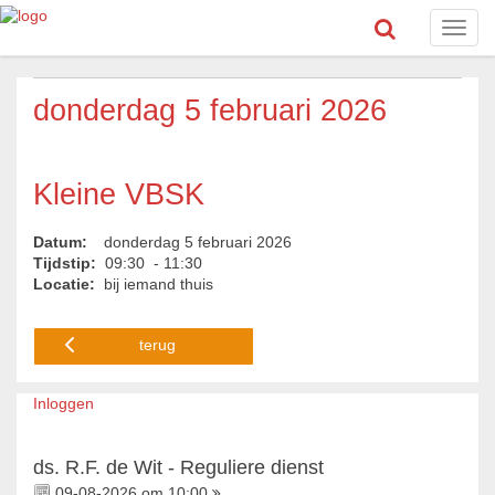
Toggl
navig
donderdag 5 februari 2026
Kleine VBSK
Datum:
donderdag 5 februari 2026
Tijdstip:
09:30 - 11:30
Locatie:
bij iemand thuis
terug
Inloggen
ds. R.F. de Wit - Reguliere dienst
09-08-2026 om 10:00