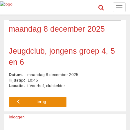
Toggl
navig
maandag 8 december 2025
Jeugdclub, jongens groep 4, 5
en 6
Datum:
maandag 8 december 2025
Tijdstip:
18:45
Locatie:
t Voorhof, clubkelder
terug
Inloggen