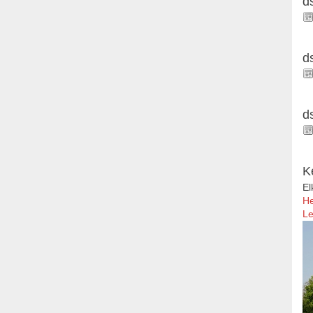
d
d
d
K
El
He
Le