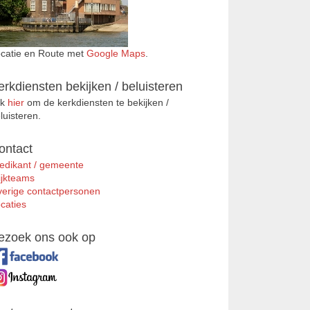
catie en Route met
Google Maps
.
erkdiensten bekijken / beluisteren
ik
hier
om de kerkdiensten te bekijken /
luisteren.
ontact
edikant / gemeente
jkteams
erige contactpersonen
caties
ezoek ons ook op