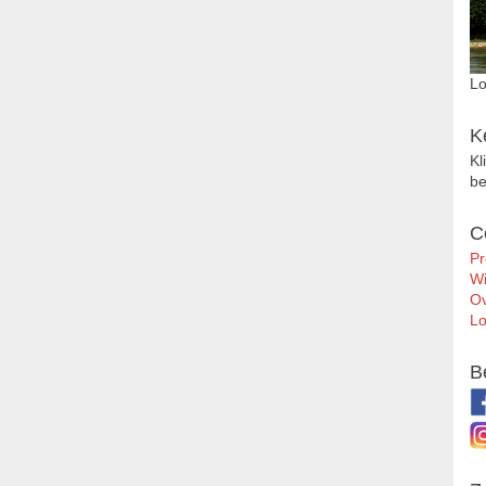
Lo
K
Kl
be
C
Pr
Wi
Ov
Lo
B